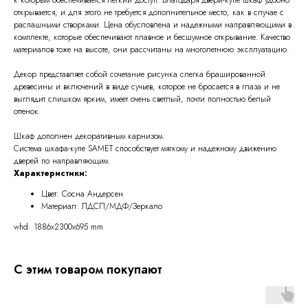
открывается, и для этого не требуется дополнительное место, как в случае с
распашными створками. Цена обусловлена и надежными направляющими в
комплекте, которые обеспечивают плавное и бесшумное открывание. Качество
материалов тоже на высоте, они рассчитаны на многолетнюю эксплуатацию.
Декор представляет собой сочетание рисунка слегка брашированной
древесины и включений в виде сучьев, которое не бросается в глаза и не
выглядит слишком ярким, имеет очень светлый, почти полностью белый
оттенок.
Шкаф дополнен декоративным карнизом.
Система шкафа-купе SAMET способствует мягкому и надежному движению
дверей по направляющим.
Характеристики:
Цвет: Сосна Андерсен
Материал: ЛДСП/МДФ/Зеркало
whd: 1886x2300x695 mm
С этим товаром покупают