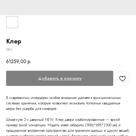
Клер
SKU:
61259,00
р.
Добавить в корзину
В современных интерьерах особое внимание уделяется функциональным
системам хранения, которые позволяют экономить полезные квадратные
метры без ущерба для комфорта.
Шкаф-купе 2-х дверный NEW, Клер двери комбинированные — яркий
пример такой концепции. Модель имеет габариты (1886*695*2300 мм) и
продуманное внутреннее пространство для хранения одежды и других вещей,
к которым обеспечивается легкий доступ. Благодаря двери-купе шкаф удобно