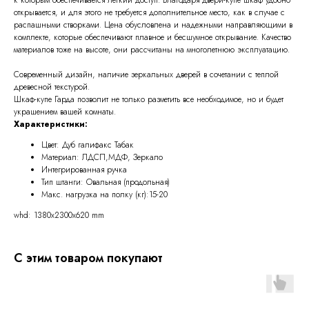
открывается, и для этого не требуется дополнительное место, как в случае с
распашными створками. Цена обусловлена и надежными направляющими в
комплекте, которые обеспечивают плавное и бесшумное открывание. Качество
материалов тоже на высоте, они рассчитаны на многолетнюю эксплуатацию.
Современный дизайн, наличие зеркальных дверей в сочетании с теплой
древесной текстурой.
Шкаф-купе Гарда позволит не только разметить все необходимое, но и будет
украшением вашей комнаты.
Характеристики:
Цвет: Дуб галифакс Табак
Материал: ЛДСП,МДФ, Зеркало
Интегрированная ручка
Тип штанги: Овальная (продольная)
Макс. нагрузка на полку (кг):15-20
whd: 1380x2300x620 mm
С этим товаром покупают