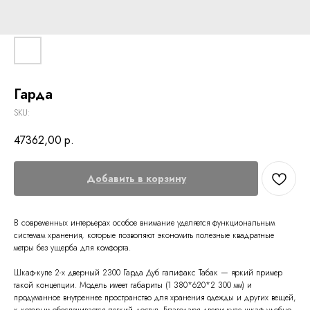
Гарда
SKU:
47362,00
р.
Добавить в корзину
В современных интерьерах особое внимание уделяется функциональным
системам хранения, которые позволяют экономить полезные квадратные
метры без ущерба для комфорта.
Шкаф-купе 2-х дверный 2300 Гарда Дуб галифакс Табак — яркий пример
такой концепции. Модель имеет габариты (1 380*620*2 300 мм) и
продуманное внутреннее пространство для хранения одежды и других вещей,
к которым обеспечивается легкий доступ. Благодаря двери-купе шкаф удобно