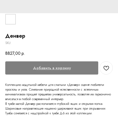
Денвер
SKU:
8827,00
р.
Добавить в корзину
Коллекцию модульной мебели для спальни «Денвер» оценят любители
простоты и уюта. Сочетание природной естественности с эстетичным
минимализмом придает предметам универсальность, позволяя им гармонично
вписаться в любой современный интерьер.
В тумбе малой Денвер располагается глубокий ящик и открытая полка.
Шариковые направляющие надежно удерживают ящик при открывании.
Тумба сочетается с надстройкой к тумбе Д-6 из этой коллекции.