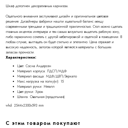
Шкаф дополнен декоративным карнизом.
Отдельного внимания заслуживают дизайн и оригинальное цветовое
решение. Дизайнеры фабрики нашли идеальный баланс между
современными трендами и традиционной практичностью. Стол можно сделать
главным акцентом интерьера и тем самым визуально выделить рабочую зону,
либо гармонично сочетать с другой мебелировкой и отделкой в помещении. В
любом случае, выглядеть он будет стильно и элегантно. Цена отражает и
высокую надежность, залогом которой являются материалы с большим
запасом прочности.
Характеристики:
Цвет: Сосна Андерсен
Материал корпуса: ЛДСП/МДФ
Материал фасада: МДФ/ДВП/Зеркало
Макс.нагрузка на полку(кг): 15
Материал ручки: Металл
Цвет ручки: Хром
Штанга: Овальная (продольная)
whd: 2544x2300x593 mm
С этим товаром покупают