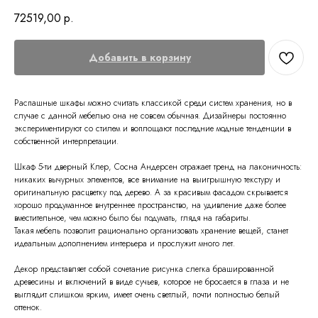
72519,00
р.
Добавить в корзину
Распашные шкафы можно считать классикой среди систем хранения, но в
случае с данной мебелью она не совсем обычная. Дизайнеры постоянно
экспериментируют со стилем и воплощают последние модные тенденции в
собственной интерпретации.
Шкаф 5-ти дверный Клер, Сосна Андерсен отражает тренд на лаконичность:
никаких вычурных элементов, все внимание на выигрышную текстуру и
оригинальную расцветку под дерево. А за красивым фасадом скрывается
хорошо продуманное внутреннее пространство, на удивление даже более
вместительное, чем можно было бы подумать, глядя на габариты.
Такая мебель позволит рационально организовать хранение вещей, станет
идеальным дополнением интерьера и прослужит много лет.
Декор представляет собой сочетание рисунка слегка брашированной
древесины и включений в виде сучьев, которое не бросается в глаза и не
выглядит слишком ярким, имеет очень светлый, почти полностью белый
оттенок.