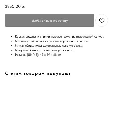
3980,00
р.
Добавить в корзину
Каркас сиденья и спинки изготавливается из гнутоклееной фанеры.
Металлические ножки окрашены порошковой краской.
Мягкая обивка имеет декоративную сетчатую стёжку.
Материал обивки: кожзам, велюр, рогожка.
Размеры [Ш×Г×В]: 45 х 39 х 88 см
С этим товаром покупают