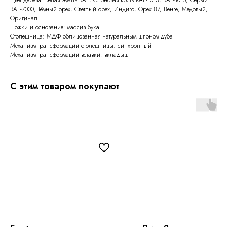
RAL-7000, Тёмный орех, Светлый орех, Индиго, Орех 87, Венге, Медовый,
Оригинал
Ножки и основание: массив бука
Столешница: МДФ облицованная натуральным шпоном дуба
Механизм трансформации столешницы: синхронный
Механизм трансформации вставки: вкладыш
С этим товаром покупают