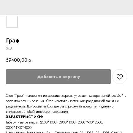
Граф
SKU:
59400,00
р.
Добавить в корзину
Стол "Граф" изготовлен из массива дерева, украшен декоративной резьбой с
эффектом патинирования. Стол изготавливается как раздвижной так и не
раздвижной. Широкий выбор цветовых решений позволяет идеально
вписаться в любой интерьер помещения.
ХАРАКТЕРИСТИКИ:
Габаритные размеры: 2500*1000; 2800*1000; 2000*900*2500;
3000*1100*4000
Цвет дерева: Белая эмаль RAL, Слоновая кость RAL-1013, RAL-1015, Серый