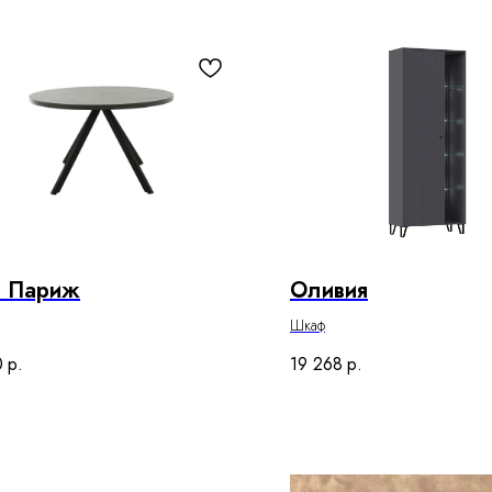
л Париж
Оливия
Шкаф
0
р.
19 268
р.