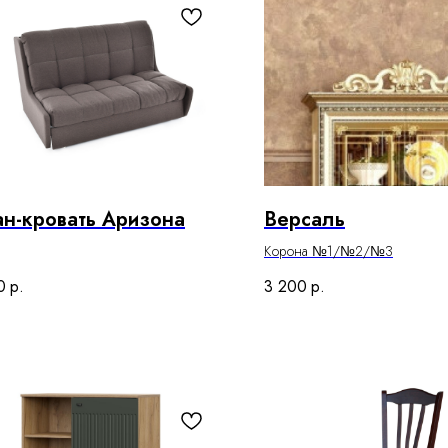
н-кровать Аризона
Версаль
Корона №1/№2/№3
0
р.
3 200
р.