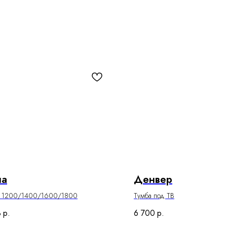
на
Денвер
ь 1200/1400/1600/1800
Тумба под ТВ
3
р.
6 700
р.