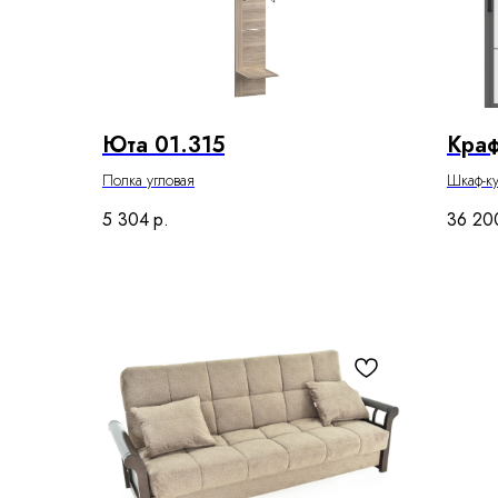
Юта 01.315
Краф
Полка угловая
Шкаф-к
5 304
р.
36 20