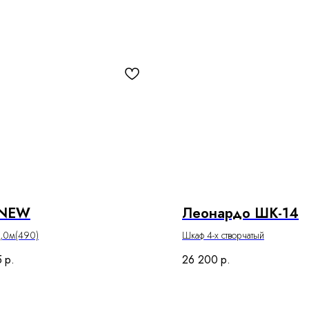
 NEW
Леонардо ШК-14
2,0м(490)
Шкаф 4-х створчатый
5
р.
26 200
р.