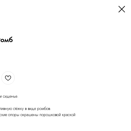
Ромб
и сиденье.
тивную стёжку в виде ромбов.
ческие опоры окрашены порошковой краской