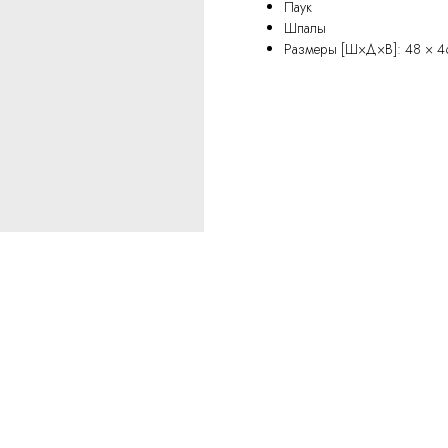
Паук
Шпалы
Размеры [Ш×Д×В]: 48 × 4