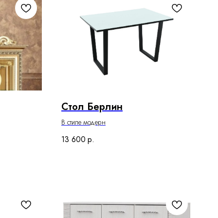
Стол Берлин
В стиле модерн
13 600
р.