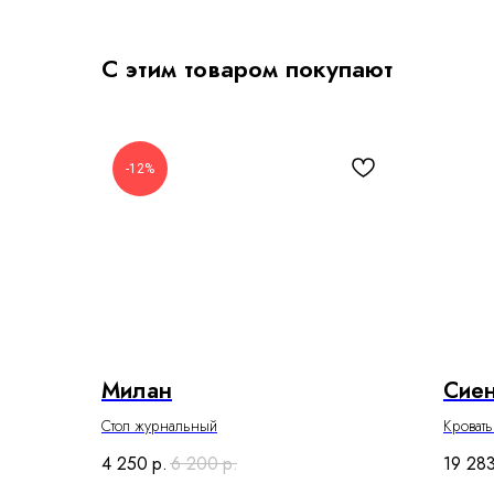
С этим товаром покупают
-12%
Милан
Сие
Стол журнальный
Кроват
4 250
р.
6 200
р.
19 28