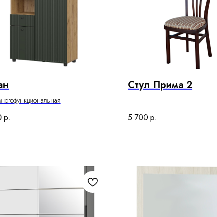
ан
Стул Прима 2
многофункциональная
0
р.
5 700
р.