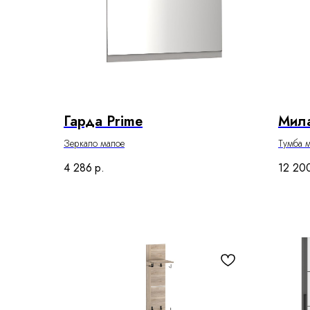
Гарда Prime
Мил
Зеркало малое
Тумба 
4 286
р.
12 20