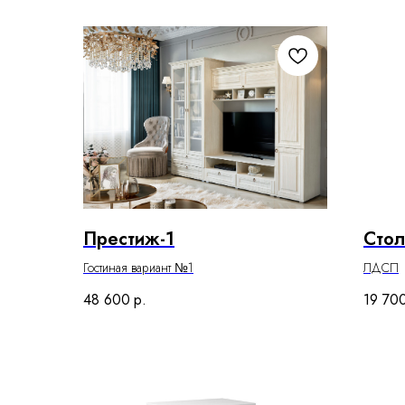
Престиж-1
Сто
Гостиная вариант №1
ЛДСП
48 600
р.
19 70