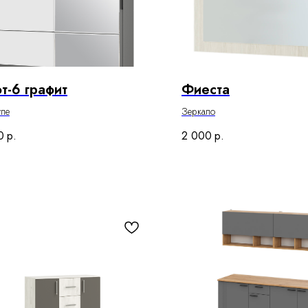
т-6 графит
Фиеста
упе
Зеркало
0
р.
2 000
р.