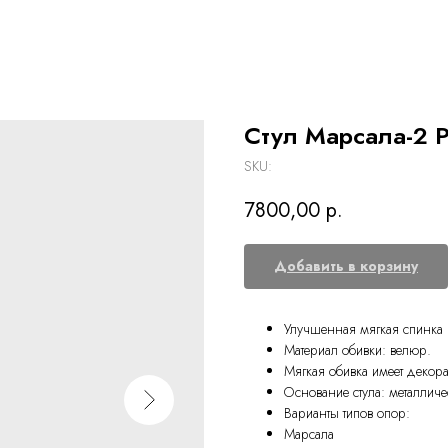
Стул Марсала-2 
SKU:
7800,00
р.
Добавить в корзину
Улучшенная мягкая спинка 
Материал обивки: велюр.
Мягкая обивка имеет декора
Основание стула: металли
Варианты типов опор:
Марсала