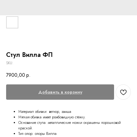
Стул Вилла ФП
SKU:
7900,00
р.
Добавить в корзину
Материал обивки: велюр, замша
Мягкая обивка имеет ромбовидную стёжку.
Основание стула: металлические ножки окрашены порошковой
краской.
Тип опор: опоры Вилла