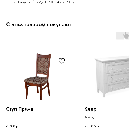
Размеры [Ш×Д×В]: 50 × 42 × 90 см
С этим товаром покупают
Стул Прима
Клер
Комод
6 500
р.
23 035
р.