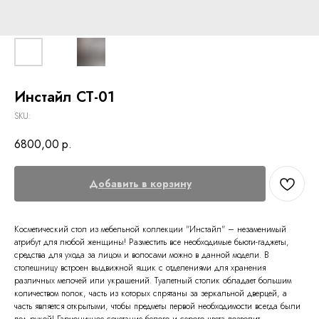
Инстайл СТ-01
SKU:
6800,00
р.
Добавить в корзину
Косметический стол из мебельной коллекции "Инстайл" – незаменимый
атрибут для любой женщины! Разместить все необходимые бьюти-гаджеты,
средства для ухода за лицом и волосами можно в данной модели. В
столешницу встроен выдвижной ящик с отделениями для хранения
различных мелочей или украшений. Туалетный столик обладает большим
количеством полок, часть из которых спрятаны за зеркальной дверцей, а
часть является открытыми, чтобы предметы первой необходимости всегда были
под рукой! Гармоничное сочетание белого и серого цвета позволит