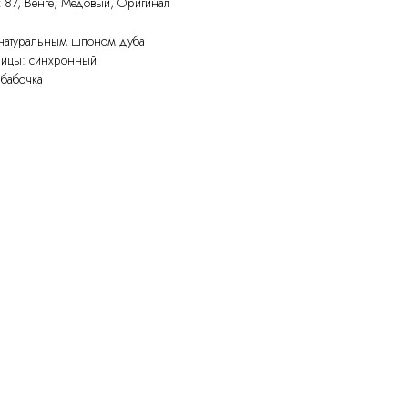
х 87, Венге, Медовый, Оригинал
натуральным шпоном дуба
ницы: синхронный
 бабочка