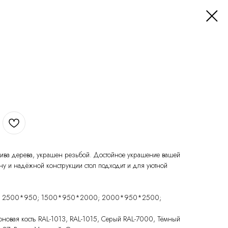
ссива дерева, украшен резьбой. Достойное украшение вашей
ну и надёжной конструкции стол подходит и для уютной
0; 2500*950; 1500*950*2000; 2000*950*2500;
лоновая кость RAL-1013, RAL-1015, Серый RAL-7000, Тёмный