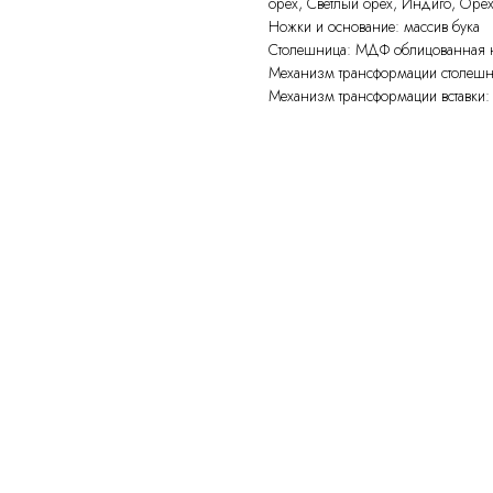
орех, Светлый орех, Индиго, Оре
Ножки и основание: массив бука
Столешница: МДФ облицованная 
Механизм трансформации столеш
Механизм трансформации вставки: