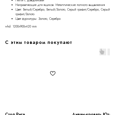
Петли с доводчиками
Направляющие для ящиков: Металлические полного выдвижения
Цвет: Белый/Серебро, Белый/Золото, Серый графит/Серебро, Серый
графит/Золото
Цвет фурнитуры: Золото, Серебро
whd: 1200x900x420 mm
С этим товаром покупают
Стол Рига
Диван-кровать Юта 