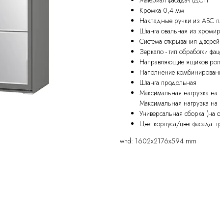
Кромка 0,4 мм
Накладные ручки из АБС п
Штанга овальная из хромир
Система открывания двере
Зеркало - тип обработки фац
Направляющие ящиков рол
Наполнение комбинированн
Штанга продольная
Максимальная нагрузка на я
Максимальная нагрузка на ш
Универсальная сборка (на 
Цвет корпуса/цвет фасада: г
whd: 1602x2176x594 mm