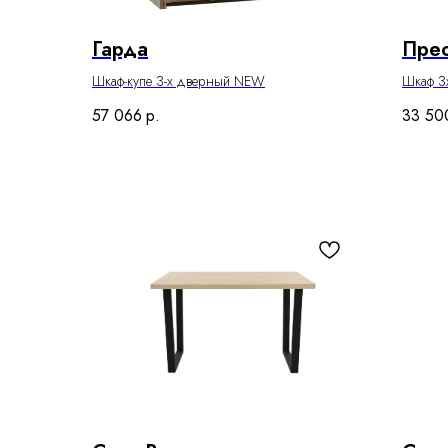
Гарда
Пре
Шкаф-купе 3-х дверный NEW
Шкаф 3
57 066
р.
33 50