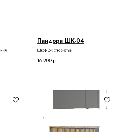
Пандора ШК-04
ания
Шкаф 2-х створчатый
16 900
р.