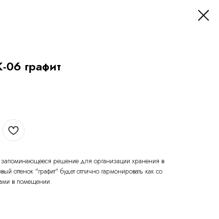
-06 графит
е и запоминающееся решение для организации хранения в
ый оттенок "графит" будет отлично гармонировать как со
ками в помещении.