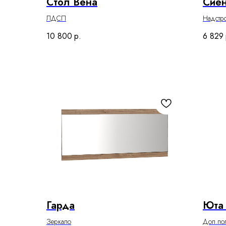
Стол Вена
Сие
ЛДСП
Надстро
10 800
р.
6 829
Гарда
Юта 
Зеркало
Доп.по