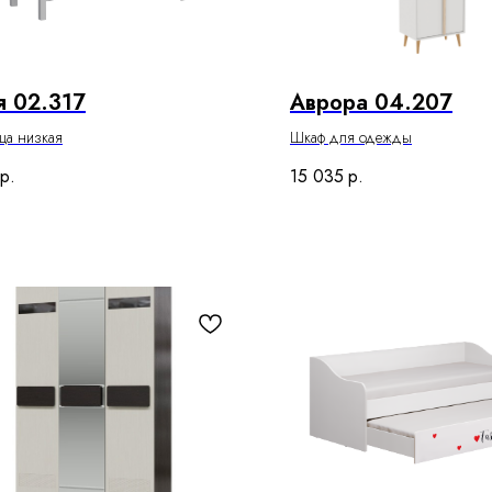
 02.317
Аврора 04.207
ца низкая
Шкаф для одежды
р.
15 035
р.