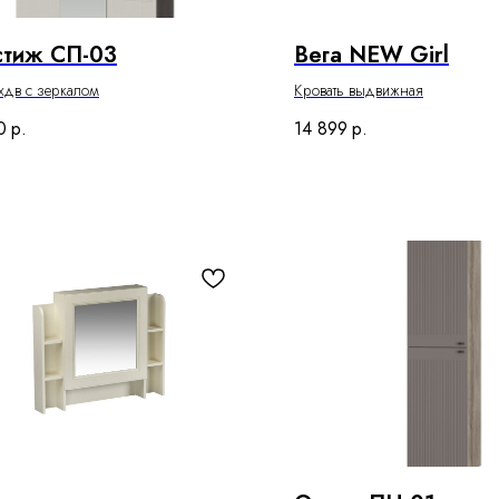
стиж СП-03
Вега NEW Girl
хдв с зеркалом
Кровать выдвижная
0
р.
14 899
р.