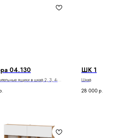
ра 04.130
ШК 1
тельные ящики в шкаф 2, 3, 4-
Шкаф
й
р.
28 000
р.