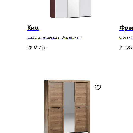
Ким
Фрея
Шкаф для одежды 3хдверный
Обувни
28 917
р.
9 023