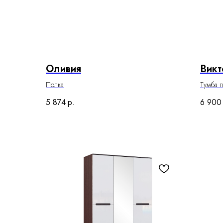
Оливия
Викт
Полка
Тумба п
5 874
р.
6 900