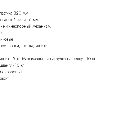
ластика 320 мм
ованной стали 16 мм
й - нижнеопорный механизм
ет
иковые
ое: полки, штанга, ящики
щик - 5 кг. Максимальная нагрузка на полку - 10 кг.
тангу - 10 кг
обе стороны)
рафит