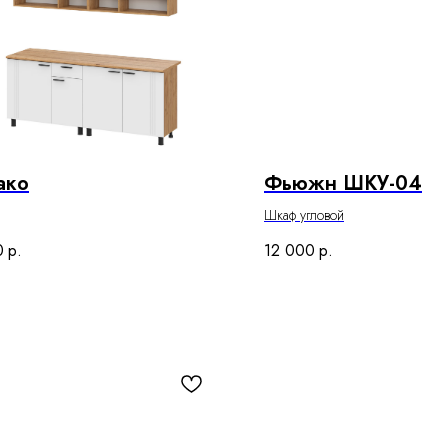
ако
Фьюжн ШКУ-04
Шкаф угловой
0
р.
12 000
р.