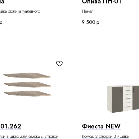
на
Олива ПН-01
йка столика туалетного
Пенал
р.
9 500
р.
01.262
Фиеста NEW
лки в шкаф для одежды угловой
Комод 2 створки 3 ящика