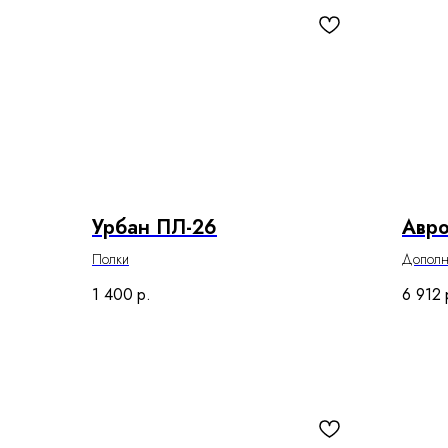
Урбан ПЛ-26
Авро
Полки
Дополни
дверны
1 400
р.
6 912