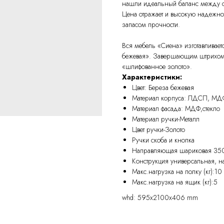
нашли идеальный баланс между с
Цена отражает и высокую надежно
запасом прочности.
Вся мебель «Сиена» изготавливае
бежевая». Завершающим штрихом п
«шлифованное золото».
Характеристики:
Цвет: Береза бежевая
Материал корпуса: ЛДСП, МД
Материал фасада: МДФ,стекло
Материал ручки-Металл
Цвет ручки-Золото
Ручки скоба и кнопка
Направляющая шариковая 35
Конструкция универсальная, н
Макс.нагрузка на полку (кг):10
Макс.нагрузка на ящик (кг):5
whd: 595x2100x406 mm