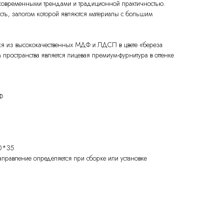
овременными трендами и традиционной практичностью.
сть, залогом которой являются материалы с большим
тся из высококачественных МДФ и ЛДСП в цвете «береза
ространства является лицевая премиум-фурнитура в оттенке
Ф
0*35
аправление определяется при сборке или установке