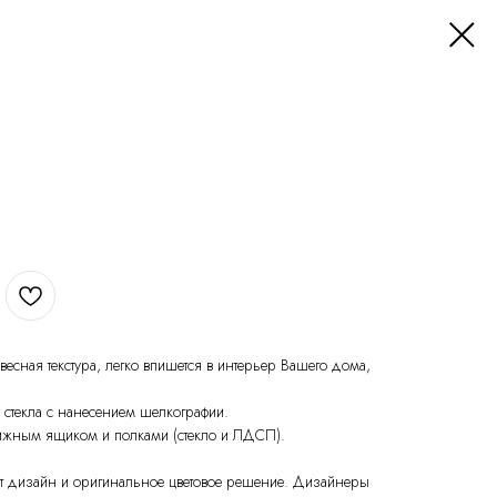
весная текстура, легко впишется в интерьер Вашего дома,
 стекла с нанесением шелкографии.
ижным ящиком и полками (стекло и ЛДСП).
т дизайн и оригинальное цветовое решение. Дизайнеры