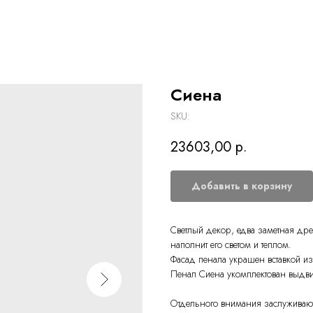
Сиена
SKU:
23603,00
р.
Добавить в корзину
Светлый декор, едва заметная дре
наполнит его светом и теплом.
Фасад пенала украшен вставкой из
Пенал Сиена укомплектован выдв
Отдельного внимания заслуживаю