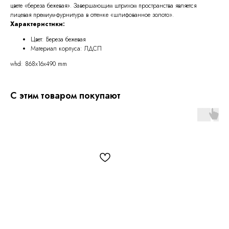
цвете «береза бежевая». Завершающим штрихом пространства является
лицевая премиум-фурнитура в оттенке «шлифованное золото».
Характеристики:
Цвет: Береза бежевая
Материал корпуса: ЛДСП
whd: 868x16x490 mm
С этим товаром покупают