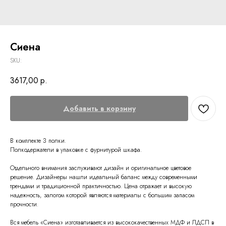
Сиена
SKU:
3617,00
р.
Добавить в корзину
В комплекте 3 полки.
Полкодержатели в упаковке с фурнитурой шкафа.
Отдельного внимания заслуживают дизайн и оригинальное цветовое
решение. Дизайнеры нашли идеальный баланс между современными
трендами и традиционной практичностью. Цена отражает и высокую
надежность, залогом которой являются материалы с большим запасом
прочности.
Вся мебель «Сиена» изготавливается из высококачественных МДФ и ЛДСП в