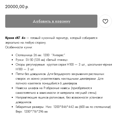
20000,00
р.
Добавить в корзину
Кухня «КГ 4»
— готовый кухонный гарнитур, который собирается
зеркально на любую сторону.
Особенности кухни:
Столешница 26 мм: 1200 "Антарес".
Ручки: SV-50 (128 мм) «Белый глянец».
Опоры регулируемые: круглая серая H100 — 3 шт.; цокольная чёрная
Н100 — 3 шт.
Петли без доводчиков. Для безударного закрывания распашных
створок их можно укомплектовать накладными демпферами. Для
полного комплекта понадобится 6 демпферов.
Навеска шкафов на Р-образные навесы (приобретаются
самостоятельно в зависимости от материала несущей стены).
Направляющие ящиков роликовые, без возможности установки
доводчиков.
Габаритные размеры: Низ: 1200*846*442 мм (600 мм по столешнице)
Верх: 1200*716*296 мм