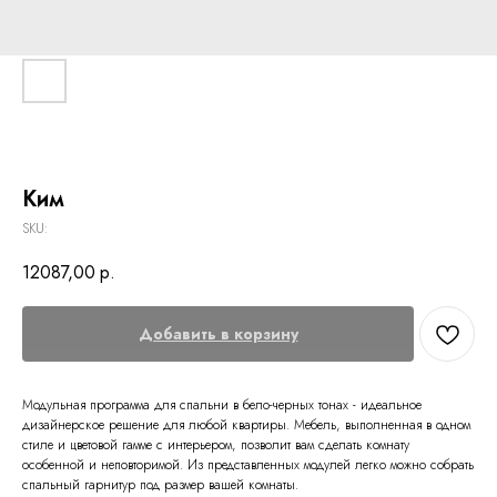
Ким
SKU:
12087,00
р.
Добавить в корзину
Модульная программа для спальни в бело-черных тонах - идеальное
дизайнерское решение для любой квартиры. Мебель, выполненная в одном
стиле и цветовой гамме с интерьером, позволит вам сделать комнату
особенной и неповторимой. Из представленных модулей легко можно собрать
спальный гарнитур под размер вашей комнаты.