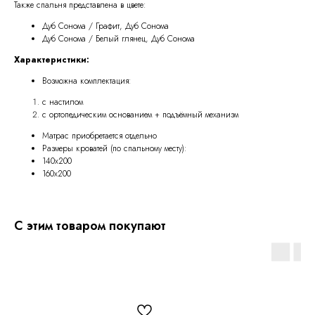
Также спальня представлена в цвете:
Дуб Сонома / Графит, Дуб Сонома
Дуб Сонома / Белый глянец, Дуб Сонома
Характеристики:
Возможна комплектация:
с настилом
с ортопедическим основанием + подъёмный механизм
Матрас приобретается отдельно
Размеры кроватей (по спальному месту):
140х200
160х200
С этим товаром покупают