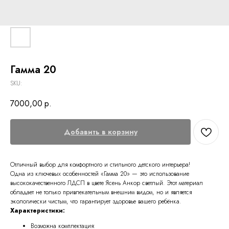
Гамма 20
SKU:
7000,00
р.
Добавить в корзину
Отличный выбор для комфортного и стильного детского интерьера!
Одна из ключевых особенностей «Гамма 20» — это использование
высококачественного ЛДСП в цвете Ясень Анкор светлый. Этот материал
обладает не только привлекательным внешним видом, но и является
экологически чистым, что гарантирует здоровье вашего ребёнка.
Характеристики:
Возможна комплектация: