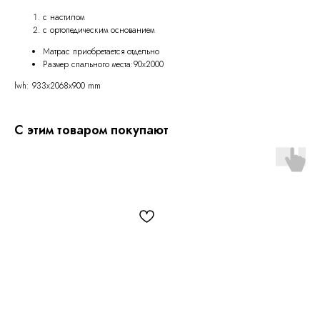
с настилом
с ортопедическим основанием
Матрас приобретается отдельно
Размер спального места:90х2000
lwh: 933x2068x900 mm
С этим товаром покупают