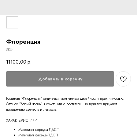
Флоренция
SKU:
11100,00
р.
Добавить в корзину
Гостиная "Флоренция" отличается утонченным дизайном и практичностью.
Оттенок "белый ясень" в сочетании с растительным принтом придают
помещению свежесть и легкость.
ХАРАКТЕРИСТИКИ
Материал корпуса-ЛДСП
Материал фасада-ЛДСП