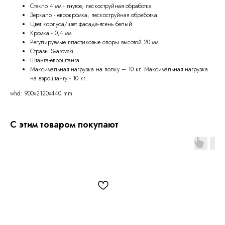
Стекло 4 мм - гнутое, пескоструйная обработка
Зеркало - еврокромка, пескоструйная обработка.
Цвет корпуса/цвет фасада-ясень белый
Кромка - 0,4 мм
Регулируемые пластиковые опоры высотой 20 мм
Стразы Svarovski
Штанга-евроштанга
Максимальная нагрузка на полку – 10 кг. Максимальная нагрузка
на евроштангу - 10 кг.
whd: 900x2120x440 mm
С этим товаром покупают