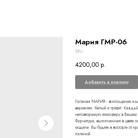
Мария ГМР-06
SKU:
4200,00
р.
Добавить в корзину
Гостиная МАРИЯ - воплощение изы
вариантах: белый и графит. Кажды
неповторимую атмосферу в Вашем
Фурнитура, выполненная в цвете с
модели. Вы будете в восторге от 
гостиной.