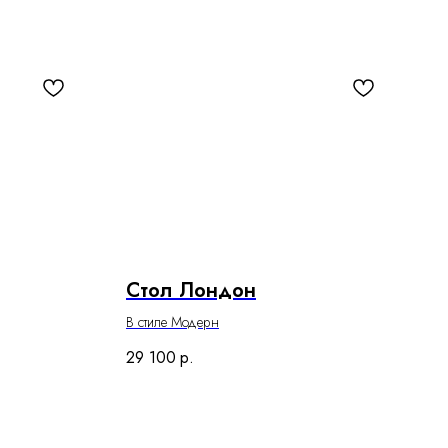
Стол Лондон
В стиле Модерн
29 100
р.