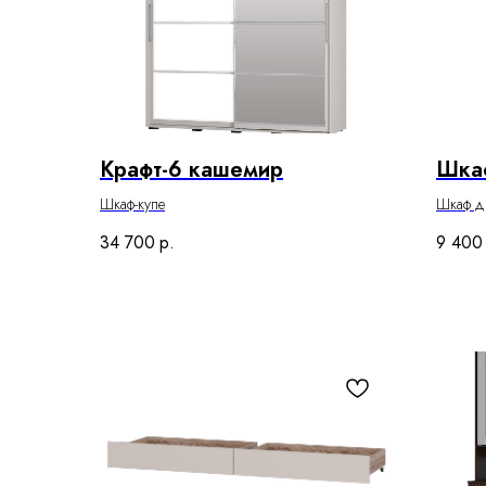
Крафт-6 кашемир
Шка
Шкаф-купе
Шкаф дв
34 700
р.
9 400