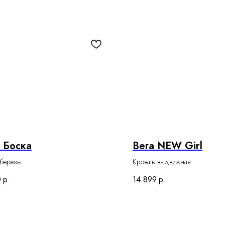
 Боска
Вега NEW Girl
 березы
Кровать выдвижная
0
р.
14 899
р.