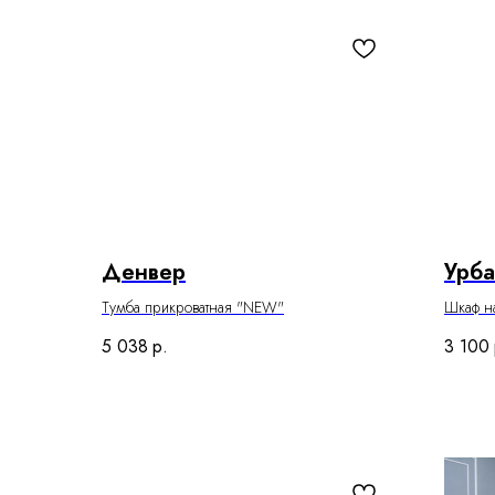
Денвер
Урб
Тумба прикроватная "NEW"
Шкаф н
5 038
р.
3 100