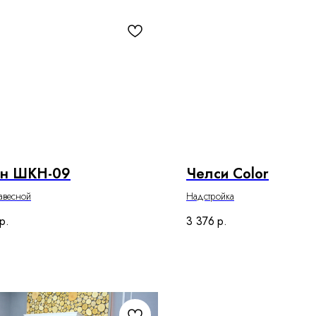
ан ШКН-09
Челси Color
авесной
Надстройка
р.
3 376
р.