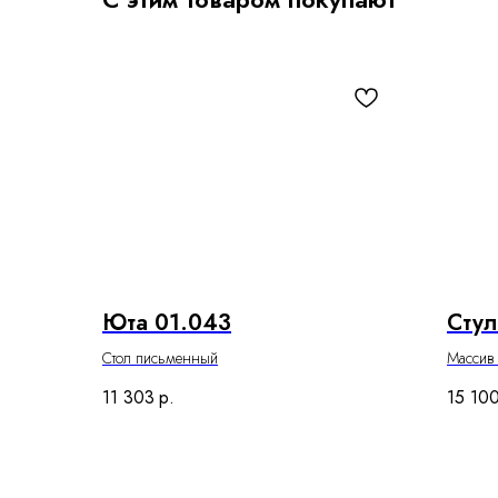
Юта 01.043
Стул
Стол письменный
Массив
11 303
р.
15 10