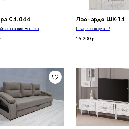
ора 04.044
Леонардо ШК-14
йка стола письменного
Шкаф 4-х створчатый
р.
26 200
р.