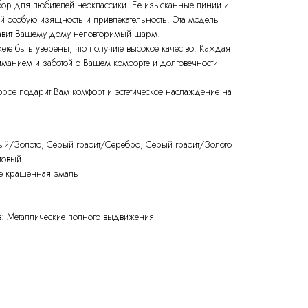
ор для любителей неоклассики. Ее изысканные линии и
й особую изящность и привлекательность. Эта модель
бавит Вашему дому неповторимый шарм.
е быть уверены, что получите высокое качество. Каждая
иманием и заботой о Вашем комфорте и долговечности
орое подарит Вам комфорт и эстетическое наслаждение на
ый/Золото, Серый графит/Серебро, Серый графит/Золото
товый
ие крашенная эмаль
 Металлические полного выдвижения