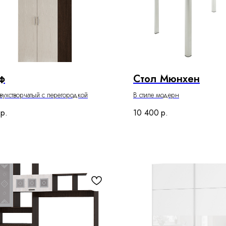
ф
Стол Мюнхен
ухстворчатый с перегородкой
В стиле модерн
р.
10 400
р.