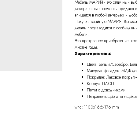
Мебель МАРИЯ - это отличный выб
декоративные элементы придают е
впишется в любой интерьер и до
Покупая гостиную МАРИЯ, Вы может
деталь производится с особым вн
мебели.
Это прекрасное приобретение, кот
многие годы.
Характеристики:
Цвета: Белый/Серебро, Бел
Материал фасадов: МДФ ма
Покрытие: Лаковое покрыт
Корпус: ЛДСП
Петли с доводчиками
Направляющие для ящиков:
whd: 1100x166x176 mm