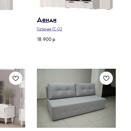
Денди
Гостиная ГС-02
18 900
р.