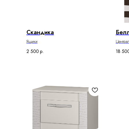
Скандика
Бел
Ящики
Центра
2 500
р.
18 50