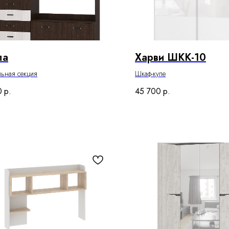
ла
Харви ШКК-10
льная секция
Шкаф-купе
0
р.
45 700
р.