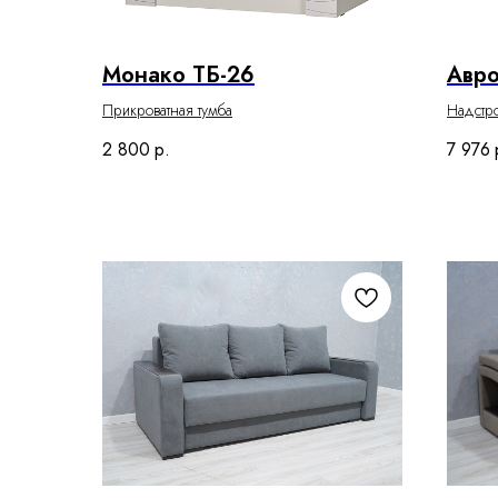
Монако ТБ-26
Авр
Прикроватная тумба
Надстро
2 800
р.
7 976