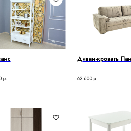
ванс
Диван-кровать Па
ж
0
р.
62 600
р.