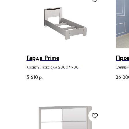
Гарда Prime
Про
Кровать Люкс с/м 2000*900
Стелла
5 610
р.
36 00