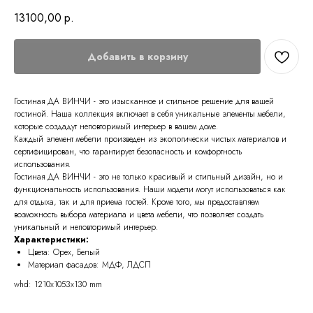
13100,00
р.
Добавить в корзину
Гостиная ДА ВИНЧИ - это изысканное и стильное решение для вашей
гостиной. Наша коллекция включает в себя уникальные элементы мебели,
которые создадут неповторимый интерьер в вашем доме.
Каждый элемент мебели произведен из экологически чистых материалов и
сертифицирован, что гарантирует безопасность и комфортность
использования.
Гостиная ДА ВИНЧИ - это не только красивый и стильный дизайн, но и
функциональность использования. Наши модели могут использоваться как
для отдыха, так и для приема гостей. Кроме того, мы предоставляем
возможность выбора материала и цвета мебели, что позволяет создать
уникальный и неповторимый интерьер.
Характеристики:
Цвета: Орех, Белый
Материал фасадов: МДФ, ЛДСП
whd: 1210x1053x130 mm