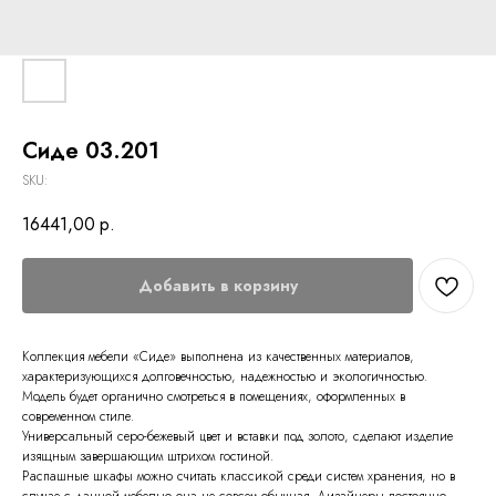
Сиде 03.201
SKU:
16441,00
р.
Добавить в корзину
Коллекция мебели «Сиде» выполнена из качественных материалов,
характеризующихся долговечностью, надежностью и экологичностью.
Модель будет органично смотреться в помещениях, оформленных в
современном стиле.
Универсальный серо-бежевый цвет и вставки под золото, сделают изделие
изящным завершающим штрихом гостиной.
Распашные шкафы можно считать классикой среди систем хранения, но в
случае с данной мебелью она не совсем обычная. Дизайнеры постоянно