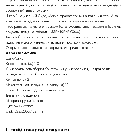
экспериментируют со стилем и воплощают последние модные тенденции в
собственной интерпретации.
Шкаф 1-но дверный Сиде, Мокко отражает тренд на лаконичность. А за
красивым фасадом скрывается хорошо продуманное внутреннее
пространство, на удивление даже более вместительное, чем можно было бы
подумать, глядя на габариты (532*402*2 006мм).
Такая мебель позволит рационально организовать хранение вещей, станет
идеальным дополнением интерьера и прослужит много лет.
Опоры декоративные в цвет корпуса, материал - пластик.
Характеристики:
Цвет-Мокко
Высота ножек (мм)-110
Универсальность сборки-Конструкция универсальная, направление
определяется при сборке или установке
Кол-во полок-2
Максимальная нагрузка на полку (кг)-10
Петля-Петля накладная с доводчиком
Тип штанги-Выдвижная
Материал ручки-Металл
Цвет ручки-Золото
whd: 532x2006x402 mm
С этим товаром покупают