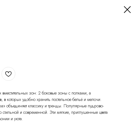
х вместительных зон: 2 боковые зоны с полками, а
в, в которых удобно хранить постельное бельё и мелочи.
а» объединяет классику и тренды. Популярные пудрово-
ю стильной и современной. Эти мягкие, приглушенные цвета
онии и уюта.