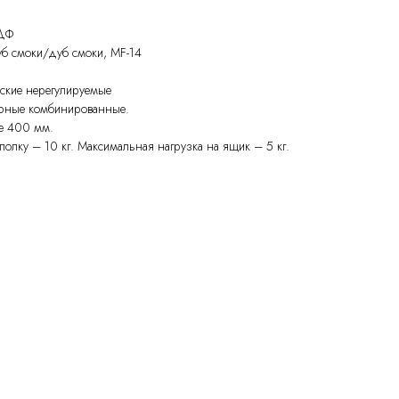
МДФ
дуб смоки/дуб смоки, MF-14
еские нерегулируемые
черные комбинированные.
е 400 мм.
полку – 10 кг. Максимальная нагрузка на ящик – 5 кг.