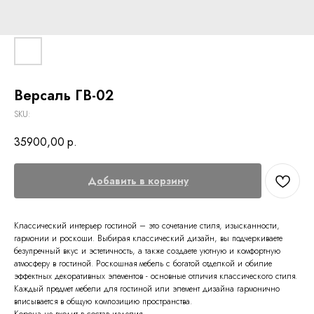
Версаль ГВ-02
SKU:
35900,00
р.
Добавить в корзину
Классический интерьер гостиной – это сочетание стиля, изысканности,
гармонии и роскоши. Выбирая классический дизайн, вы подчеркиваете
безупречный вкус и эстетичность, а также создаете уютную и комфортную
атмосферу в гостиной. Роскошная мебель с богатой отделкой и обилие
эффектных декоративных элементов - основные отличия классического стиля.
Каждый предмет мебели для гостиной или элемент дизайна гармонично
вписывается в общую композицию пространства.
Корона не входит в состав изделия