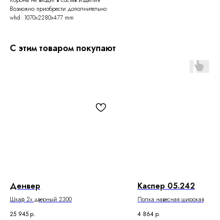
Возможно приобрести дополнительно
whd: 1070x2280x477 mm
С этим товаром покупают
Денвер
Каспер 05.242
Шкаф 2х дверный 2300
Полка навесная широкая
25 945
р.
4 864
р.