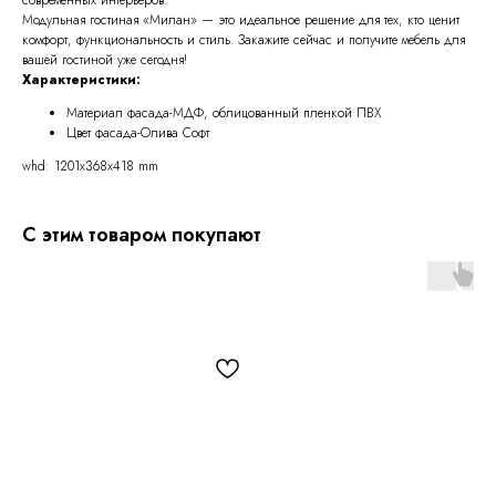
Модульная гостиная «Милан» — это идеальное решение для тех, кто ценит
комфорт, функциональность и стиль. Закажите сейчас и получите мебель для
вашей гостиной уже сегодня!
Характеристики:
Материал фасада-МДФ, облицованный пленкой ПВХ
Цвет фасада-Олива Софт
whd: 1201x368x418 mm
С этим товаром покупают