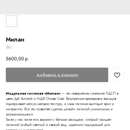
Милан
SKU:
5600,00
р.
Добавить в корзину
Модульная гостиная «Милан»
— это невероятное сочетание ЛДСП в
цвете Дуб Золотой и МДФ Олива Софт. Безупречная фрезеровка фасадов
подчёркивает мягкую матовую текстуру, а сама гостиная выглядит ярко и
контрастно. Всё это позволяет сделать дизайн гостиной уникальным и
запоминающимся.
Также у нас также есть вариант с белыми фасадами, который придаёт
гостиной особый светлый и свежий вид, идеально подходящий для
современных интерьеров.