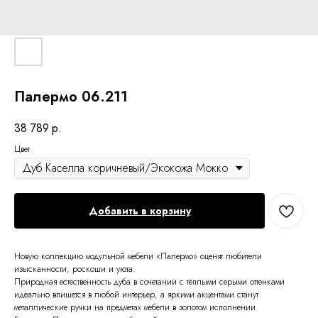
Палермо 06.211
38 789
р.
Цвет
Добавить в корзину
Новую коллекцию модульной мебели «Палермо» оценят любители
изысканности, роскоши и уюта.
Природная естественность дуба в сочетании с тёплыми серыми оттенками
идеально впишется в любой интерьер, а яркими акцентами станут
металлические ручки на предметах мебели в золотом исполнении.