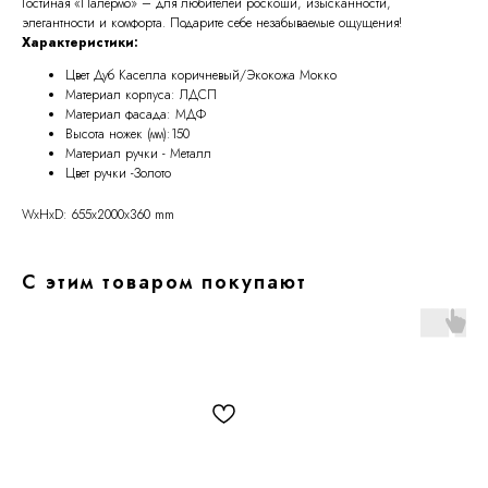
Гостиная «Палермо» – для любителей роскоши, изысканности,
элегантности и комфорта. Подарите себе незабываемые ощущения!
Характеристики:
Цвет Дуб Каселла коричневый/Экокожа Мокко
Материал корпуса: ЛДСП
Материал фасада: МДФ
Высота ножек (мм):150
Материал ручки - Металл
Цвет ручки -Золото
WxHxD: 655x2000x360 mm
С этим товаром покупают