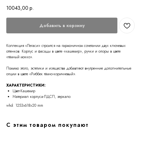
10043,00
р.
Добавить в корзину
Коллекция «Легаси» строится на гармоничном сочетании двух ключевых
оттенков: Корпус и фасады в цвете «кашемир», ручки и опоры в цвете
«тёмный мокко».
Помимо этого, эстетики и изящества добавляют внутренние дополнительные
опции в цвете «Риббек тёмно-коричневый».
ХАРАКТЕРИСТИКИ:
Цвет-Кашемир
Материал корпуса-ЛДСП, зеркало
whd: 1253x618x20 mm
С этим товаром покупают