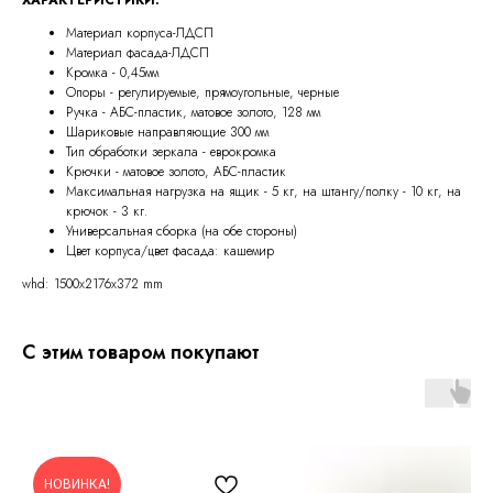
Материал корпуса-ЛДСП
Материал фасада-ЛДСП
Кромка - 0,45мм
Опоры - регулируемые, прямоугольные, черные
Ручка - АБС-пластик, матовое золото, 128 мм
Шариковые направляющие 300 мм
Тип обработки зеркала - еврокромка
Крючки - матовое золото, АБС-пластик
Максимальная нагрузка на ящик - 5 кг, на штангу/полку - 10 кг, на
крючок - 3 кг.
Универсальная сборка (на обе стороны)
Цвет корпуса/цвет фасада: кашемир
whd: 1500x2176x372 mm
С этим товаром покупают
НОВИНКА!