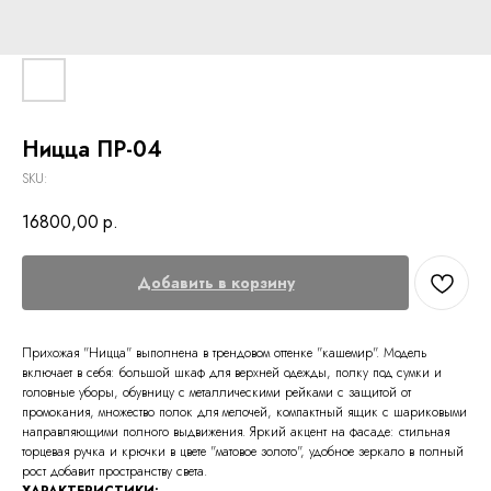
Ницца ПР-04
SKU:
16800,00
р.
Добавить в корзину
Прихожая "Ницца" выполнена в трендовом оттенке "кашемир". Модель
включает в себя: большой шкаф для верхней одежды, полку под сумки и
головные уборы, обувницу с металлическими рейками с защитой от
промокания, множество полок для мелочей, компактный ящик с шариковыми
направляющими полного выдвижения. Яркий акцент на фасаде: стильная
торцевая ручка и крючки в цвете "матовое золото", удобное зеркало в полный
рост добавит пространству света.
ХАРАКТЕРИСТИКИ: