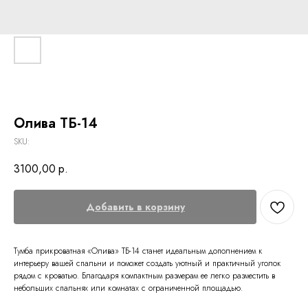
Олива ТБ-14
SKU:
3100,00
р.
Добавить в корзину
Тумба прикроватная «Олива» ТБ-14 станет идеальным дополнением к
интерьеру вашей спальни и поможет создать уютный и практичный уголок
рядом с кроватью. Благодаря компактным размерам ее легко разместить в
небольших спальнях или комнатах с ограниченной площадью.