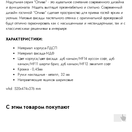
Модульная серия "Олива" - это идеальное сочетание современного дизайна
и функционала. Модель выглядит презентабельно и стильно. Современный
дизайн гостиной "Олива" сделает пространство для приема гостей ярким и
уютным. Матовые фасады пастельного оттенка с оригинальной фрезеровкой
будут отлично гармонировать как с насыщенными и нестандартными, так и с
классическими решениями в интерьере.
ХАРАКТЕРИСТИКИ:
Материал корпуса-ЛДСП
Материал фасада-МДФ
Цвет корпуса/цвет фасада: дуб каньон/MF14 муссон софт; дуб
каньон/MF11 шарли бриз; дуб каньон/MF12 эвкалипт софт
Кромка - 0,45мм
Ручки накладные - металл, 32 мм
Направляющие ящиков шариковые
whd: 520x474x376 mm
С этим товаром покупают