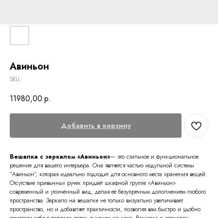
Авиньон
SKU:
11980,00
р.
Добавить в корзину
Вешалка с зеркалом «Авиньон»
— это стильное и функциональное
решение для вашего интерьера. Она является частью модульной системы
"Авиньон", которая идеально подходит для основного места хранения вещей.
Отсутствие привычных ручек придаёт шкафной группе «Авиньон»
современный и утончённый вид, делая её безупречным дополнением любого
пространства. Зеркало на вешалке не только визуально увеличивает
пространство, но и добавляет практичности, позволяя вам быстро и удобно
привести себя в порядок перед выходом из дома. Вешалка с зеркалом