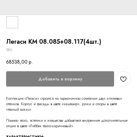
Легаси КМ 08.085+08.117(4шт.)
SKU:
68538,00
р.
Добавить в корзину
Коллекция «Легаси» строится на гармоничном сочетании двух ключевых
оттенков: Корпус и фасады в цвете «кашемир», ручки и опоры в цвете
«тёмный мокко».
Помимо этого, эстетики и изящества добавляют внутренние дополнительные
опции в цвете «Риббек тёмно-коричневый».
ХАРАКТЕРИСТИКИ: