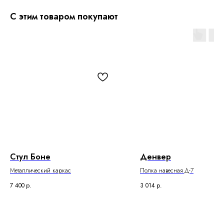
С этим товаром покупают
Стул Боне
Денвер
Металлический каркас
Полка навесная Д-7
7 400
р.
3 014
р.