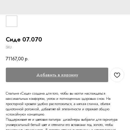
Сиде 07.070
SKU:
71167,00
р.
Добавить в корзину
Спальня «Сиде» создана для того, чтобы вы могли наслаждаться
максимальным комфортом, уютом и полноценным здоровым сном. На
просторной кровати удобно расположиться, а мягкая спинка, обитая
однотонной рогожкой, добавляет ей элегантности и отражает общую
«спокойную» концепцию.
Поддерживает ее и цветовая палитра: дизайнеры выбрали для гарнитура
универсальный белый цвет и оттенили его вставками под золото, чтобы
подчеркнуть утонченность. В золотом оттенке выполнены и металлические