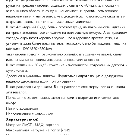
ручки на предметах мебели, входящих в спальню «Сиде», для создания
завершенного образа. А за функциональность и практичность отвечают
надежные петли и направляющие с доводчиком, позволяющие открывать и
закрывать шкафы, ящики с минимальными усилиями.
Шкаф 4-х дверный Сиде, Белый отражает тренд на лаконичность: никаких
вычурных элементов, все внимание на выигрышную текстуру. А за красивым
фасадом скрывается хорошо продуманное внутреннее пространство, на
удивление даже более вместительное, чем можно было бы подумать, глядя на
габариты (1960*520*2304мм).
Такая мебель позволит рационально организовать хранение вещей, станет
идеальным дополнением интерьера и прослужит много лет.
Шкаф коллекции "Сиде" - сочетание изысканности, современных декоров и
функционала.
Дополнен выдвижным ящиком. Шариковые направляющие с доводчиком
надежно удерживают ящик при открывании.
Шкаф разделен на три части. В них располагаются вверху: полка и штанга
для вешалок.
По желанию докомплектовывается полками в широкую или узкую часть
шкафа.
Петли с доводчиком.
Направляющие с доводчиком.
Характеристики:
Материал-ЛДСП, МДФ, зеркало
Максимальная нагрузка на полку (кг)-15