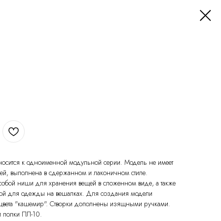
носится к одноименной модульной серии. Модель не имеет
ей, выполнена в сдержанном и лаконичном стиле.
 собой ниши для хранения вещей в сложенном виде, а также
гой для одежды на вешалках. Для создания модели
 цвета "кашемир". Створки дополнены изящными ручками.
 полки ПЛ-10.