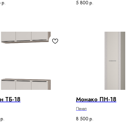
6
р.
5 800
р.
н ТБ-18
Монако ПН-18
Пенал
р.
8 500
р.