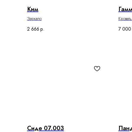
Ким
Гамм
Зеркало
Кроват
2 666
р.
7 000
Сиде 07.003
Панд