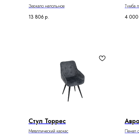
Зеркало напольное
Тумба п
13 806
р.
4 000
Стул Торрес
Авро
Металлический каркас
Пенал с