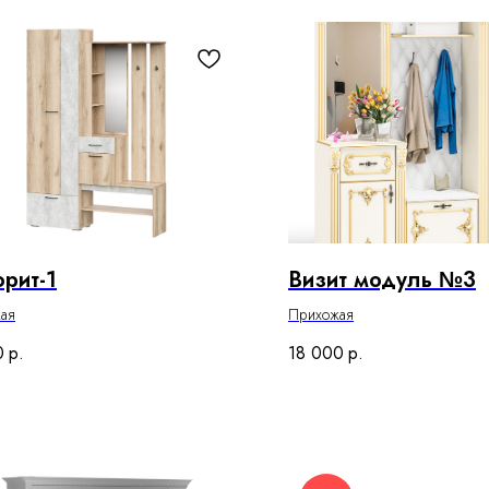
рит-1
Визит модуль №3
ая
Прихожая
0
р.
18 000
р.