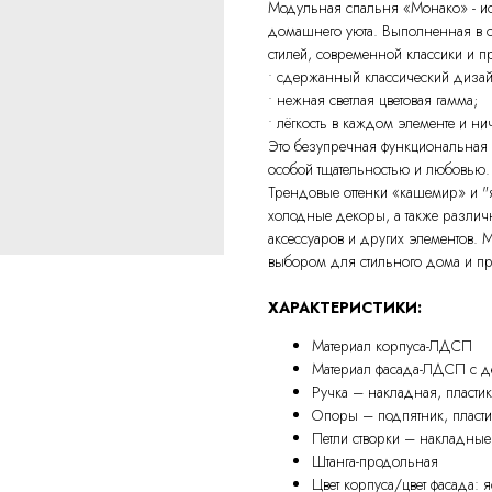
Модульная спальня «Монако» - ис
домашнего уюта. Выполненная в с
стилей, современной классики и пр
• сдержанный классический дизай
• нежная светлая цветовая гамма;
• лёгкость в каждом элементе и ни
Это безупречная функциональная 
особой тщательностью и любовью.
Трендовые оттенки «кашемир» и "я
холодные декоры, а также различ
аксессуаров и других элементов.
выбором для стильного дома и при
ХАРАКТЕРИСТИКИ:
Материал корпуса-ЛДСП
Материал фасада-ЛДСП с 
Ручка – накладная, пласти
Опоры – подпятник, пласти
Петли створки – накладные
Штанга-продольная
Цвет корпуса/цвет фасада: