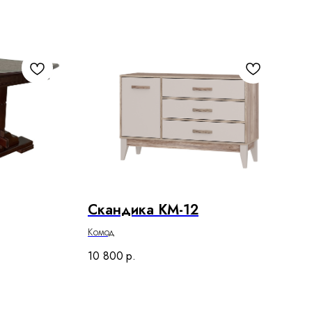
Скандика КМ-12
Комод
10 800
р.