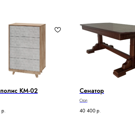
полис КМ-02
Сенатор
Стол
0
р.
40 400
р.