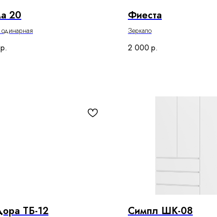
а 20
Фиеста
ь одинарная
Зеркало
р.
2 000
р.
ора ТБ-12
Симпл ШК-08