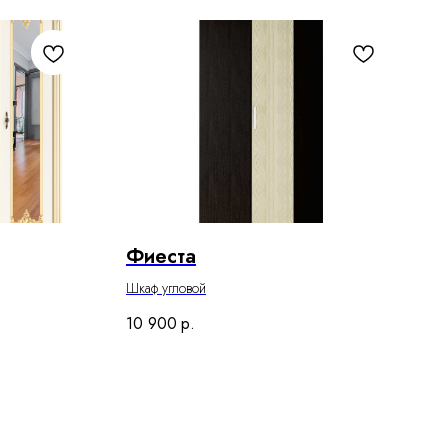
Фиеста
Шкаф угловой
10 900
р.