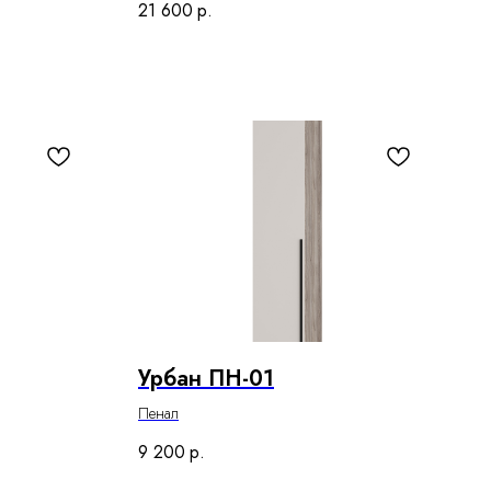
21 600
р.
Урбан ПН-01
Пенал
9 200
р.