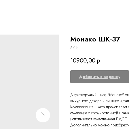
Монако ШК-37
SKU:
10900,00
р.
Добавить в корзину
Двухстворчатый шкаф "Монако" от
вычурного декора и лишних детал
Комплектация шкафа представляет
отделение с хромированной штан
используется качественная ЛДСП
Дополнительно можно приобрести