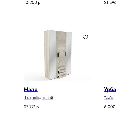
10 200
р.
21 39
Мале
Урба
Шкаф трёхдверный
Тумба
37 771
р.
6 000