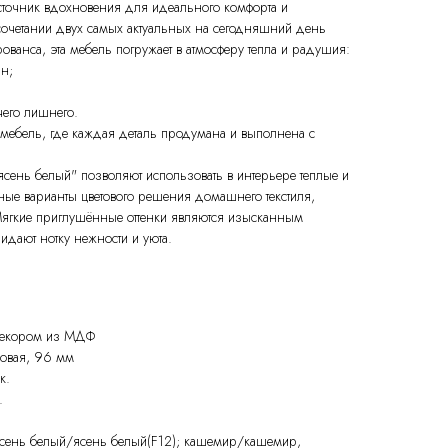
точник вдохновения для идеального комфорта и
очетании двух самых актуальных на сегодняшний день
ованса, эта мебель погружает в атмосферу тепла и радушия:
н;
чего лишнего.
мебель, где каждая деталь продумана и выполнена с
сень белый" позволяют использовать в интерьере теплые и
ные варианты цветового решения домашнего текстиля,
 Мягкие приглушённые оттенки являются изысканным
дают нотку нежности и уюта.
декором из МДФ
ковая, 96 мм
к.
.
 ясень белый/ясень белый(F12); кашемир/кашемир,