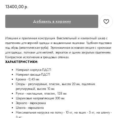
13400,00
р.
Добавить в корзину
Изящная и практичная конструкция. Вместительный и компактный шкаф с
отделением для верхней одежды и выдвижными ящиками. Удобная подставка
под обувь (металлическая труба). Эргономичная основная секция с крючками
для одежды, полками для мелочей, зеркалом и одним закрытым отделением.
Контрастное исполнение в трендовых оттенках.
ХАРАКТЕРИСТИКИ:
Материал корпуса-ЛДСП
Материал фасада-ЛДСП
Кромка - 0,45 мм
Опоры - регулируемые, пластик, высота 20 мм, подпятник
регулируемый, высота 10 мм
Ручки - накладные, пластик, 128 мм
Шариковые направляющие 300 мм
Зеркало - еврокромка
Штанга - евроштанга
Максимальная нагрузка на полку - 10 кг, на ящик - 5 кг, на штангу -
3 кг