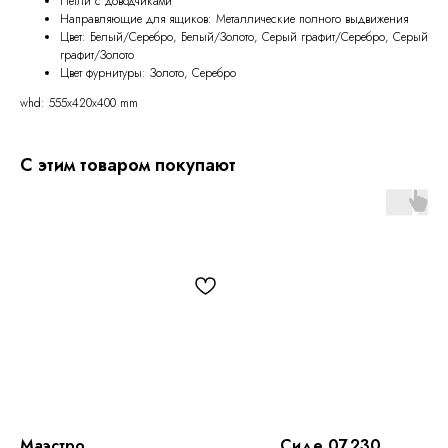
Петли с доводчиками
Направляющие для ящиков: Металлические полного выдвижения
Цвет: Белый/Серебро, Белый/Золото, Серый графит/Серебро, Серый
графит/Золото
Цвет фурнитуры: Золото, Серебро
whd: 555x420x400 mm
С этим товаром покупают
Маэстро
Сиде 07.230