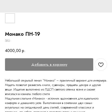
Монако ПН-19
SKU:
4000,00
р.
Добавить в корзину
Небольшой открытый пенал "Монако" – практичный вариант для интерьера.
Модель позволит разместить книги, сувениры, предметы декора и другие
вещи. Изделие выполнено из ЛДСП светлого оттенка ясеня и сможет
вписаться в комнаты любого стиля.
Модульная спальня «Монако» - источник вдохновения для идеального
комфорта и домашнего уюта. Выполненная в сочетании двух самых
актуальных на сегодняшний день стилей, современной классики и
прованса, эта мебель погружает в атмосферу тепла и радушия: