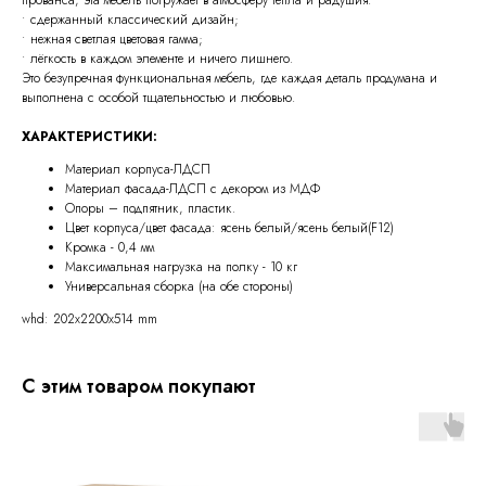
• сдержанный классический дизайн;
• нежная светлая цветовая гамма;
• лёгкость в каждом элементе и ничего лишнего.
Это безупречная функциональная мебель, где каждая деталь продумана и
выполнена с особой тщательностью и любовью.
ХАРАКТЕРИСТИКИ:
Материал корпуса-ЛДСП
Материал фасада-ЛДСП с декором из МДФ
Опоры – подпятник, пластик.
Цвет корпуса/цвет фасада: ясень белый/ясень белый(F12)
Кромка - 0,4 мм
Максимальная нагрузка на полку - 10 кг
Универсальная сборка (на обе стороны)
whd: 202x2200x514 mm
С этим товаром покупают