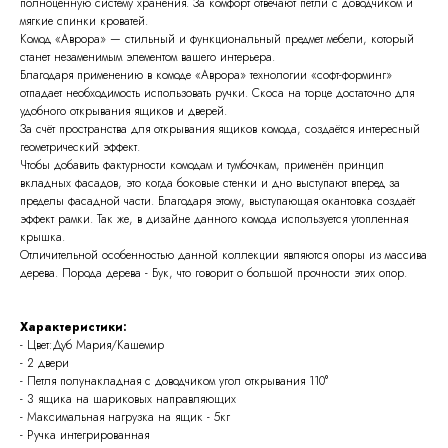
полноценную систему хранения. За комфорт отвечают петли с доводчиком и
мягкие спинки кроватей.
Комод «Аврора» — стильный и функциональный предмет мебели, который
станет незаменимым элементом вашего интерьера.
Благодаря применению в комоде «Аврора» технологии «софт-форминг»
отпадает необходимость использовать ручки. Скоса на торце достаточно для
удобного открывания ящиков и дверей.
За счёт пространства для открывания ящиков комода, создаётся интересный
геометрический эффект.
Чтобы добавить фактурности комодам и тумбочкам, применён принцип
вкладных фасадов, это когда боковые стенки и дно выступают вперед за
пределы фасадной части. Благодаря этому, выступающая окантовка создаёт
эффект рамки. Так же, в дизайне данного комода используется утопленная
крышка.
Отличительной особенностью данной коллекции являются опоры из массива
дерева. Порода дерева - Бук, что говорит о большой прочности этих опор.
Характеристики:
- Цвет:Дуб Мария/Кашемир
- 2 двери
- Петля полунакладная с доводчиком угол открывания 110°
- 3 ящика на шариковых направляющих
- Максимальная нагрузка на ящик - 5кг
- Ручка интегрированная