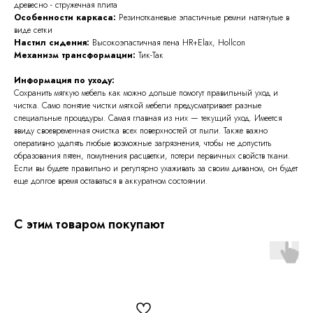
древесно - стружечная плита
Особенности каркаса:
Резинотканевые эластичные ремни натянутые в
виде сетки
Настил сидения:
Высокоэластичная пена HR+Elax, Hollcon
Механизм трансформации:
Тик-Так
Информация по уходу:
Сохранить мягкую мебель как можно дольше помогут правильный уход и
чистка. Само понятие чистки мягкой мебели предусматривает разные
специальные процедуры. Самая главная из них — текущий уход. Имеется
ввиду своевременная очистка всех поверхностей от пыли. Также важно
оперативно удалять любые возможные загрязнения, чтобы не допустить
образования пятен, помутнения расцветки, потери первичных свойств ткани.
Если вы будете правильно и регулярно ухаживать за своим диваном, он будет
еще долгое время оставаться в аккуратном состоянии.
С этим товаром покупают