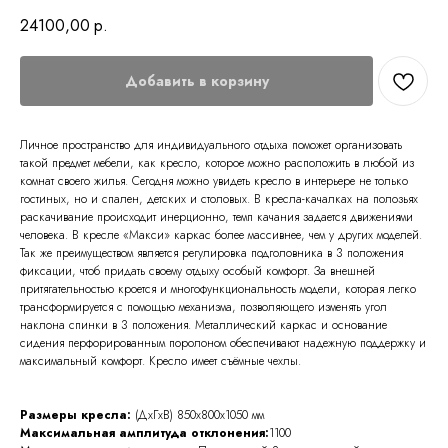
24100,00
р.
Добавить в корзину
Личное пространство для индивидуального отдыха поможет организовать
такой предмет мебели, как кресло, которое можно расположить в любой из
комнат своего жилья. Сегодня можно увидеть кресло в интерьере не только
гостиных, но и спален, детских и столовых. В кресла-качалках на полозьях
раскачивание происходит инерционно, темп качания задается движениями
человека. В кресле «Макси» каркас более массивнее, чем у других моделей.
Так же преимуществом является регулировка подголовника в 3 положения
фиксации, чтоб придать своему отдыху особый комфорт. За внешней
притягательностью кроется и многофункциональность модели, которая легко
трансформируется с помощью механизма, позволяющего изменять угол
наклона спинки в 3 положения. Металлический каркас и основание
сидения перфорированным поролоном обеспечивают надежную поддержку и
максимальный комфорт. Кресло имеет съёмные чехлы.
Размеры кресла:
(ДхГхВ)
850x800x1050 мм
Максимальная амплитуда отклонения:
1100