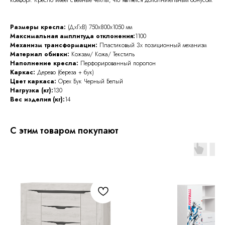
Размеры кресла:
(ДхГхВ)
750x800x1050 мм
Максимальная амплитуда отклонения:
1100
Механизм трансформации:
Пластиковый 3х позиционный механизм
Материал обивки:
Кожзам/ Кожа/ Текстиль
Наполнение кресла:
Перфорированный поролон
Каркас:
Дерево (береза + бук)
Цвет каркаса:
Орех Бук Черный Белый
Нагрузка (кг):
130
Вес изделия (кг):
14
С этим товаром покупают