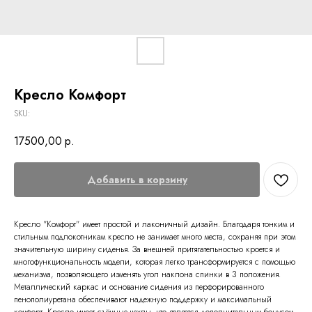
Кресло Комфорт
SKU:
17500,00
р.
Добавить в корзину
Кресло "Комфорт" имеет простой и лаконичный дизайн. Благодаря тонким и
стильным подлокотникам кресло не занимает много места, сохраняя при этом
значительную ширину сиденья. За внешней притягательностью кроется и
многофункциональность модели, которая легко трансформируется с помощью
механизма, позволяющего изменять угол наклона спинки в 3 положения.
Металлический каркас и основание сидения из перфорированного
пенополиуретана обеспечивают надежную поддержку и максимальный
комфорт. Кресло имеет съёмные чехлы, что является дополнительным бонусом.