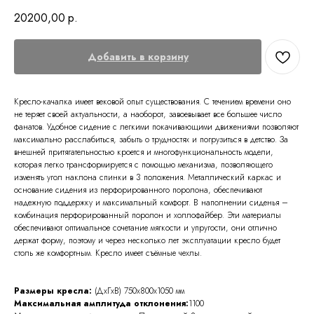
20200,00
р.
Добавить в корзину
Кресло-качалка имеет вековой опыт существования. С течением времени оно
не теряет своей актуальности, а наоборот, завоевывает все большее число
фанатов. Удобное сидение с легкими покачивающими движениями позволяют
максимально расслабиться, забыть о трудностях и погрузиться в детство. За
внешней притягательностью кроется и многофункциональность модели,
которая легко трансформируется с помощью механизма, позволяющего
изменять угол наклона спинки в 3 положения. Металлический каркас и
основание сидения из перфорированного поролона, обеспечивают
надежную поддержку и максимальный комфорт. В наполнении сиденья –
комбинация перфорированный поролон и холлофайбер. Эти материалы
обеспечивают оптимальное сочетание мягкости и упругости, они отлично
держат форму, поэтому и через несколько лет эксплуатации кресло будет
столь же комфортным. Кресло имеет съёмные чехлы.
Размеры кресла:
(ДхГхВ)
750x800x1050 мм
Максимальная амплитуда отклонения:
1100