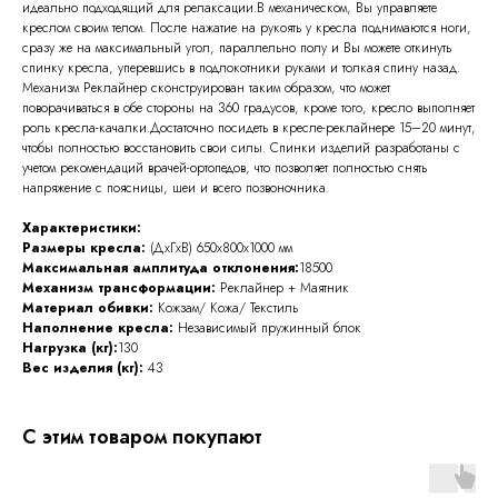
идеально подходящий для релаксации.В механическом, Вы управляете
креслом своим телом. После нажатие на рукоять у кресла поднимаются ноги,
сразу же на максимальный угол, параллельно полу и Вы можете откинуть
спинку кресла, уперевшись в подлокотники руками и толкая спину назад.
Механизм Реклайнер сконструирован таким образом, что может
поворачиваться в обе стороны на 360 градусов, кроме того, кресло выполняет
роль кресла-качалки.Достаточно посидеть в кресле-реклайнере 15–20 минут,
чтобы полностью восстановить свои силы. Спинки изделий разработаны с
учетом рекомендаций врачей-ортопедов, что позволяет полностью снять
напряжение с поясницы, шеи и всего позвоночника.
Характеристики:
Размеры кресла:
(ДхГхВ)
650x800x1000 мм
Максимальная амплитуда отклонения:
18500
Механизм трансформации:
Реклайнер + Маятник
Материал обивки:
Кожзам/ Кожа/ Текстиль
Наполнение кресла:
Независимый пружинный блок
Нагрузка (кг):
130
Вес изделия (кг):
43
С этим товаром покупают