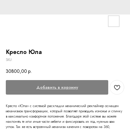
Кресло Юла
SKU:
30800,00
р.
Добавить в корзину
Кресло «Юла» с системой раскладки механический реклайнер оснащен
механизмом трансформации, который позволяет приводить изножье и спинку
в максимально комфортное положение. Благодаря этой системе вы можете
наклонять те или иные части мебели и фиксировать их под нужным вам
углом. Так же есть встроенный механизм качения с поворотом на 360,