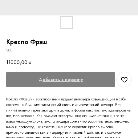
Кресло Фрэш
SKU:
11000,00
р.
Добавить в корзину
Кресло «Фреш» - эксклюзивный предмет интерьера совмещающий в себе
современный минималистический стиль и анатомический комфорт. Его
линии плавно перетекают друг в друга, а формы максимально адаптированы
под тело человека. Как отмечают эксперты, оно минималистично и в то же
время многофункционально. Благодаря сочетанию восхитительного внешнего
вида и превосходных качественных характеристик кресло «Фреш»
прекрасно впишется как в квартиру или частный дом, так и в офисное
помещение, кафе или отель. Каркас выполнен из березовой фанеры с