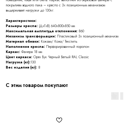
покрытием водного лака – кресло с 3х позиционным механизмом
выдерживает нагрузки до 130кг.
Характеристики:
Размеры кресла:
(ДхГхВ)
640x800x850 мм
Максимальная амплитуда отклонения:
860
Механизм трансформации:
Пластиковый 3х позиционный механизм
Материал обивки:
Кожзам/ Кожа/ Текстиль
Наполнение кресла:
Перфорированный поролон
Каркас:
Фанера 18 мм
Цвет каркаса:
Орех Бук Черный Белый RAL Classic
Нагрузка (кг):
130
Вес изделия (кг):
8
С этим товаром покупают