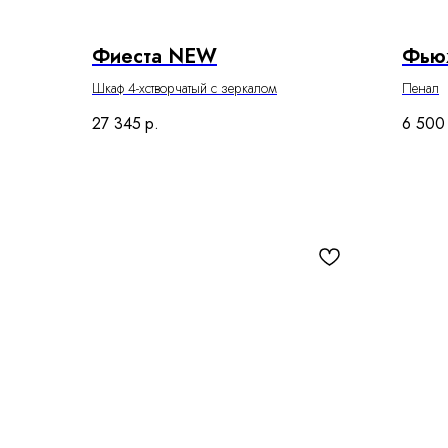
Фиеста NEW
Фью
Шкаф 4-хстворчатый с зеркалом
Пенал
27 345
р.
6 500