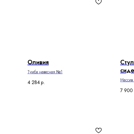
Оливия
Стул
сид
Тумба навесная №1
Массив
4 284
р.
7 900