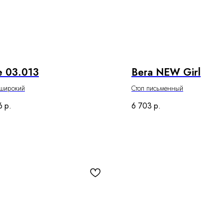
 03.013
Вега NEW Girl
широкий
Стол письменный
6
р.
6 703
р.