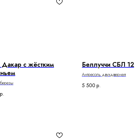
 Дакар с жёстким
Беллуччи СБЛ 12
еньем
Антресоль двухдверная
 березы
5 500
р.
р.