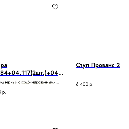
ора
Стул Прованс 2
84+04.117(2шт.)+04.1
шт.)
х-дверный с комбинированными
6 400
р.
и 1
3
р.