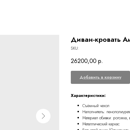
Диван-кровать А
SKU:
26200,00
р.
Добавить в корзину
Характеристики:
Съёмный чехол
Наполнитель: пенополиурет
Материал обивки: рогожка, 
Металлический каркас
Бельевой ящик (Опциональ