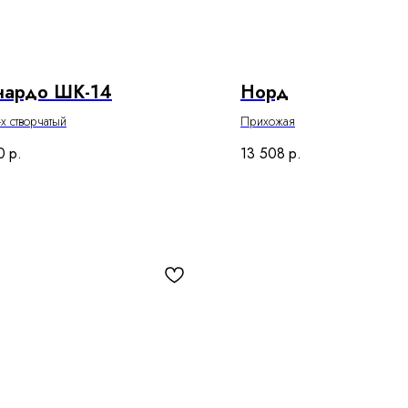
нардо ШК-14
Норд
х створчатый
Прихожая
0
р.
13 508
р.