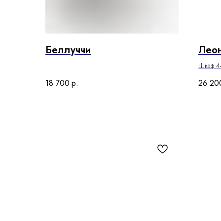
Беллуччи
Лео
Шкаф 4-
18 700
р.
26 20