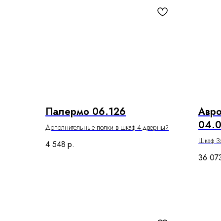
Палермо 06.126
Авр
04.0
Дополнительные полки в шкаф 4-дверный
18(1
Шкаф 3
4 548
р.
дверям
36 07