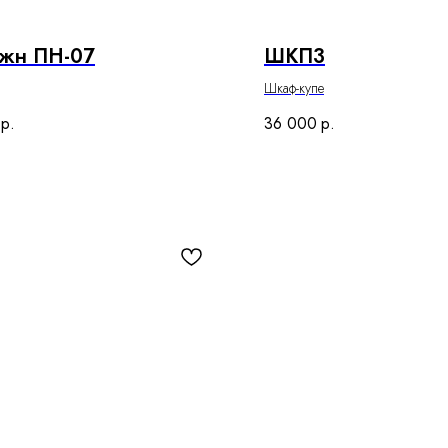
жн ПН-07
ШКП3
Шкаф-купе
р.
36 000
р.