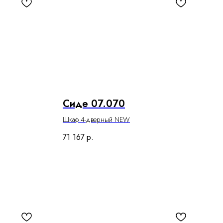
Сиде 07.070
Шкаф 4-дверный NEW
71 167
р.