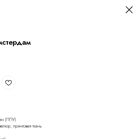
мстердам
ан (ППУ)
велюр, принтовая ткань
но)