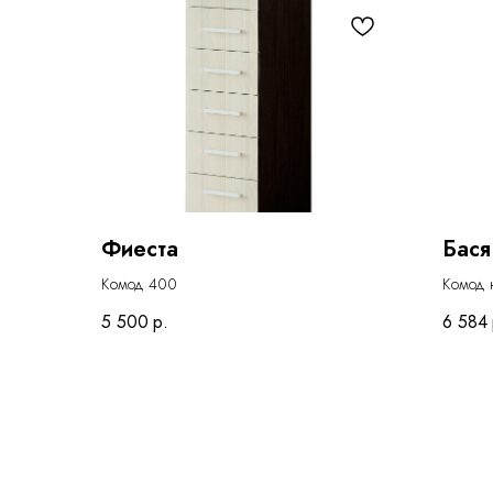
Фиеста
Бася
Комод 400
Комод 
5 500
р.
6 584