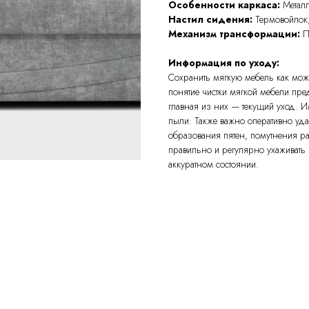
Особенности каркаса:
Металл
Настил сидения:
Термовойлок
Механизм трансформации:
П
Информация по уходу:
Сохранить мягкую мебель как мож
понятие чистки мягкой мебели пр
главная из них — текущий уход. И
пыли. Также важно оперативно уд
образования пятен, помутнения рас
правильно и регулярно ухаживать 
аккуратном состоянии.