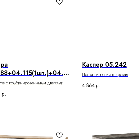
ора
Каспер 05.242
88+04.115(1шт.)+04.11
Полка навесная широкая
т.)
упе с комбинированными дверями
4 864
р.
1
р.