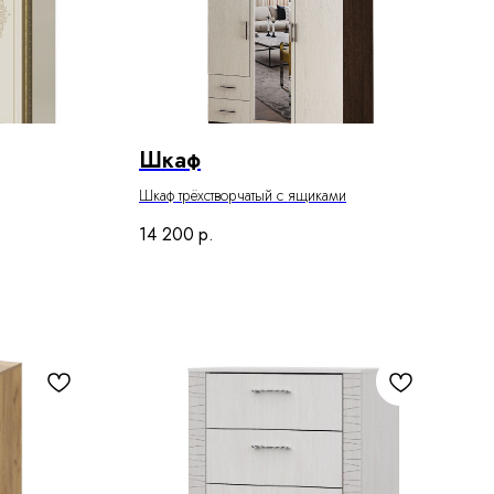
Шкаф
Шкаф трёхстворчатый с ящиками
14 200
р.