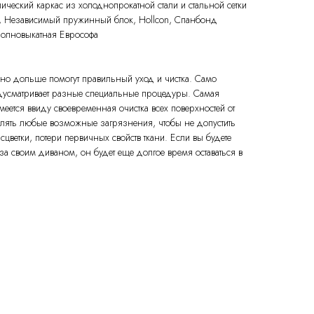
ический каркас из холоднопрокатной стали и стальной сетки
, Независимый пружинный блок, Hollcon, Спанбонд
олновыкатная Еврософа
но дольше помогут правильный уход и чистка. Само
едусматривает разные специальные процедуры. Самая
меется ввиду своевременная очистка всех поверхностей от
алять любые возможные загрязнения, чтобы не допустить
цветки, потери первичных свойств ткани. Если вы будете
за своим диваном, он будет еще долгое время оставаться в