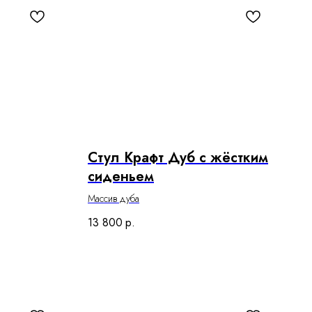
Стул Крафт Дуб с жёстким
сиденьем
Массив дуба
13 800
р.