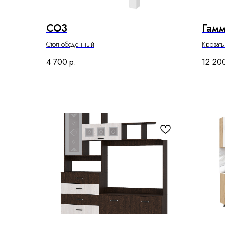
СО3
Гамм
Стол обеденный
Кроват
4 700
р.
12 20