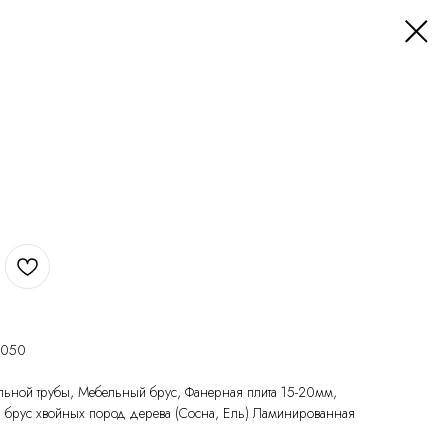
1050
льной трубы, Мебельный брус, Фанерная плита 15-20мм,
й брус хвойных пород дерева (Сосна, Ель) Ламинированная