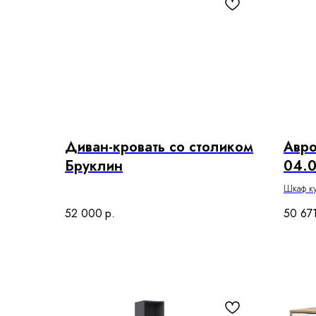
Диван-кровать со столиком
Авр
Бруклин
04.0
6(1ш
Шкаф к
52 000
р.
50 67