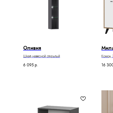
Оливия
Мил
Шкаф навесной открытый
Комод 3
6 095
р.
16 30