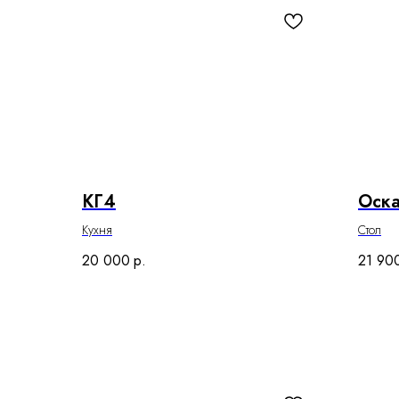
КГ4
Оска
Кухня
Стол
20 000
р.
21 90