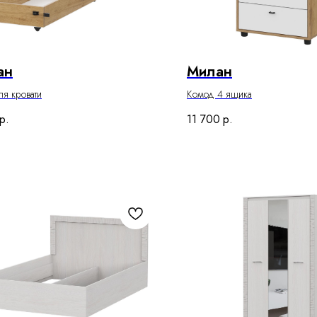
ан
Милан
я кровати
Комод 4 ящика
р.
11 700
р.