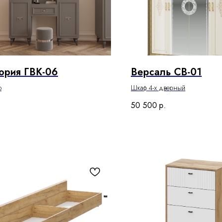
ория ГВК-06
Версаль СВ-01
о
Шкаф 4-х дверный
50 500
р.