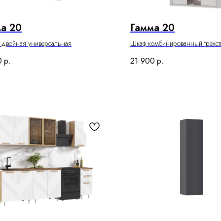
а 20
Гамма 20
ь двойная универсальная
Шкаф комбинированный трёхст
0
р.
21 900
р.