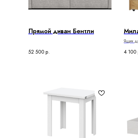
Прямой диван Бентли
Мил
Ящик дл
52 500
р.
4 100