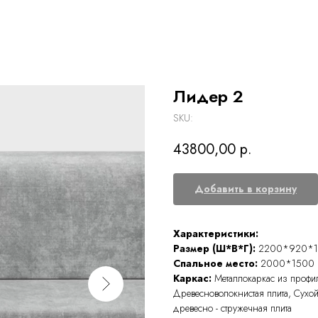
Лидер 2
SKU:
43800,00
р.
Добавить в корзину
Характеристики:
Размер (Ш*В*Г):
2200*920*
Спальное место:
2000*1500
Каркас:
Металлокаркас из профи
Древесноволокнистая плита, Сухо
древесно - стружечная плита