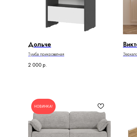
Дольче
Викт
Тумба прикроватная
Зеркал
2 000
р.
НОВИНКА!