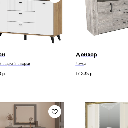
ан
Денвер
 ящика 2 створки
Комод
0
р.
17 338
р.