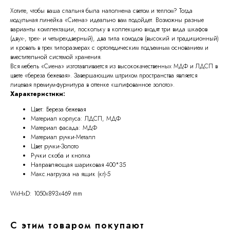
Хотите, чтобы ваша спальня была наполнена светом и теплом? Тогда
модульная линейка «Сиена» идеально вам подойдет. Возможны разные
варианты комплектации, поскольку в коллекцию входят три вида шкафов
(двух-, трех- и четырехдверный), два типа комодов (высокий и традиционный)
и кровать в трех типоразмерах с ортопедическим подъемным основанием и
вместительной системой хранения.
Вся мебель «Сиена» изготавливается из высококачественных МДФ и ЛДСП в
цвете «береза бежевая». Завершающим штрихом пространства является
лицевая премиум-фурнитура в оттенке «шлифованное золото».
Характеристики:
Цвет: Береза бежевая
Материал корпуса: ЛДСП, МДФ
Материал фасада: МДФ
Материал ручки-Металл
Цвет ручки-Золото
Ручки скоба и кнопка
Направляющая шариковая 400*35
Макс.нагрузка на ящик (кг)-5
WxHxD: 1050x893x469 mm
С этим товаром покупают