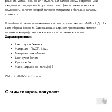
решение. Дизайнеры нашли идеальный баланс между современными
трендами и традиционной практичностью. Цена отражает и высокую
надежность, залогом которой являются материалы с большим запасом
прочности.
Вся мебель «Сиена» изготавливается из высококачественных МДФ и ЛДСП в
цвете «береза бежевая». Завершающим штрихом пространства является
лицевая премиум-фурнитура в оттенке «шлифованное золото».
Характеристики:
Цвет: Береза бежевая
Материал : ЛДСП, МДФ
Материал ручки-Металл
Цвет ручки-Золото
Ручки скоба
Макс.нагрузка на полку(кг)-5
WxHxD: 2078x582x313 mm
С этим товаром покупают