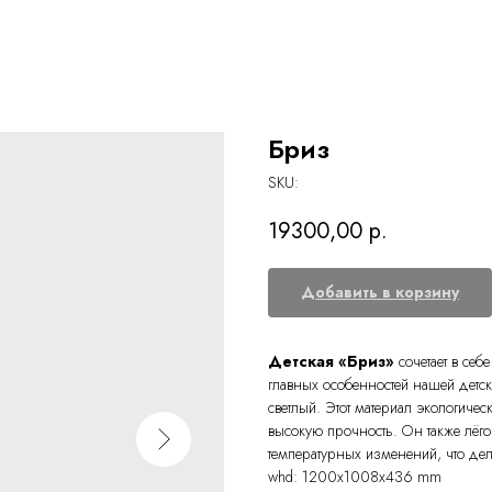
Бриз
SKU:
19300,00
р.
Добавить в корзину
Детская «Бриз»
сочетает в се
главных особенностей нашей детс
светлый. Этот материал экологичес
высокую прочность. Он также лёго
температурных изменений, что де
whd: 1200x1008x436 mm