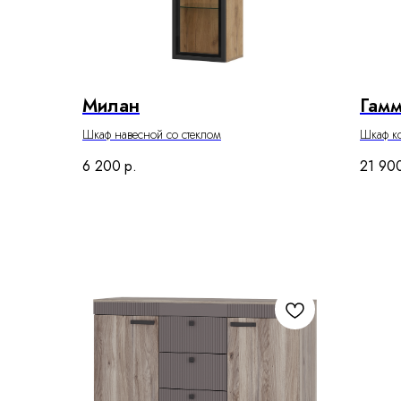
Милан
Гамм
Шкаф навесной со стеклом
Шкаф к
6 200
р.
21 90