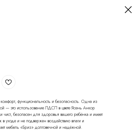
бе комфорт, функциональность и безопасность. Одна из
кой — это использование ЛДСП в цвете Ясень Анкор
ки чист, безопасен для здоровья вашего ребёнка и имеет
к в уходе и не подвержен воздействию влаги и
лает мебель «Бриз» долговечной и надёжной.