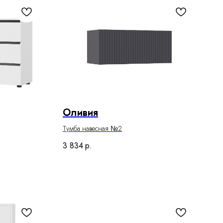
Оливия
Тумба навесная №2
3 834
р.