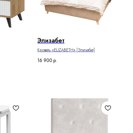
Элизабет
Кровать «ELIZABETH» [Элизабет]
16 900
р.