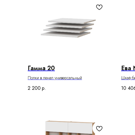
Гамма 20
Ева
Полки в пенал универсальный
Шкаф б
2 200
р.
10 40