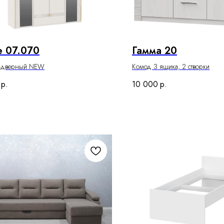
 07.070
Гамма 20
-дверный NEW
Комод 3 ящика, 2 створки
р.
10 000
р.