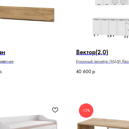
ан
Вектор(2,0)
навесная
Кухонный гарнитур (МДФ) (без
р.
40 600
р.
-12%