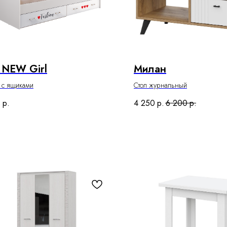
 NEW Girl
Милан
ь с ящиками
Стол журнальный
8
р.
4 250
р.
6 200
р.