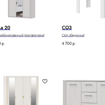
а 20
СО3
омбинированный трёхстворчатый
Стол обеденный
0
р.
4 700
р.