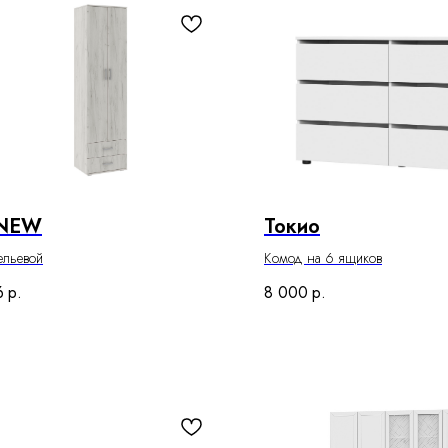
 NEW
Токио
ельевой
Комод на 6 ящиков
6
р.
8 000
р.