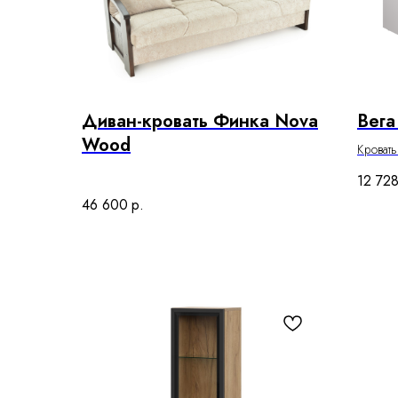
Диван-кровать Финка Nova
Вега
Wood
Кроват
12 72
46 600
р.