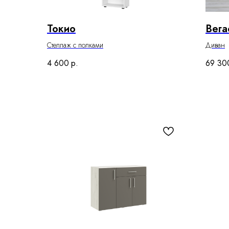
Токио
Вега
Стеллаж с полками
Диван
4 600
р.
69 30