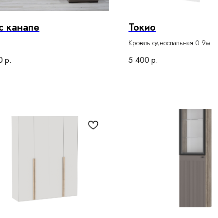
с канапе
Токио
Кровать односпальная 0.9м
0
р.
5 400
р.