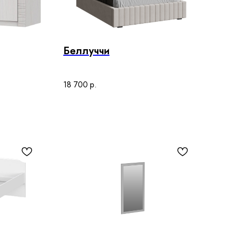
Беллуччи
18 700
р.