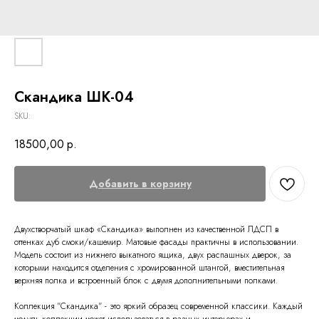
Скандика ШК-04
SKU:
18500,00
р.
Добавить в корзину
Двухстворчатый шкаф «Скандика» выполнен из качественной ЛДСП в
оттенках дуб смоки/кашемир. Матовые фасады практичны в использовании.
Модель состоит из нижнего выкатного ящика, двух распашных дверок, за
которыми находится отделения с хромированной штангой, вместительная
верхняя полка и встроенный блок с двумя дополнительными полками.
Коллекция "Скандика" - это яркий образец современной классики. Каждый
модуль коллекции может использоваться в разных интерьерах и