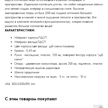
пространствах. Идеальная коллекция для тех, кто любит натуральные оттенки
или мечтает создать интерьер в скандинавском стиле. Высокие
эмалированные опоры из бука (200 мм) создают иллюзию большего
пространства в комнате и вносят ощущение легкости в пространство. Все
модули в комплекте отличаются функциональностью, которая позволит
разместить большое количество вещей.
ХАРАКТЕРИСТИКИ:
Материал корпуса-ЛДСП
Материал фасада-ЛДСП
Цвет корпуса/цвет фасада: дуб смоки/кашемир
Кромка - 0,45 мм
Ручки - накладные, пластик, 128 мм, повторяют текстуру корпуса "дуб
смоки"
Опоры - деревянная ножка-опора, высота 200 мм, подпятник, пластик
Направляющие ящиков шариковые
Штанга продольная
Максимальная нагрузка на ящик - 5 кг, на полку - 10 кг
whd: 802x2200x592 mm
С этим товаром покупают